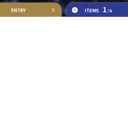
1
ENTRY
ITEMS
/
6
01
02
03
作業着
ヘルメット
安全帯
04
05
06
パソコン
履歴書
未来への鍵